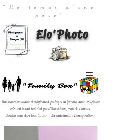
"Le temps d'une
pose"
Elo'Photo
Photographe
à
Mougon (79)
Uniquement sur
RDV
"Family Box"
Une séance amusante et originale à partager en famille, amis, couple ou
solo, où le seul but n'est pas d'être sérieux, mais de s'amuser.
Tordez vous dans tous les sens ... La seule limite : L'imagination !